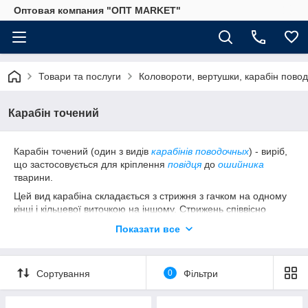
Оптовая компания "ОПТ MARKET"
Товари та послуги
Коловороти, вертушки, карабін пово
Карабін точений
Карабін точений (один з видів
карабінів поводочных
) - виріб,
що застосовується для кріплення
повідця
до
ошийника
тварини.
Цей вид карабіна складається з стрижня з гачком на одному
кінці і кільцевої виточкою на іншому. Стрижень співвісно
закріплений на втулці, яка телескопічно з'єднана з
Показати все
трубчастим корпусом. Всередині корпусу розташована
пружина, упирающаяся в торець втулки, який пов'язаний з
вертлюгом. Останній прикріплено до стрижня за допомогою
Сортування
0
Фільтри
упору, виконаного у вигляді буртика і шайби.
Точёный карабин имеет очень хороший запас прочности
благодаря необычной конструкции. Именно поэтому