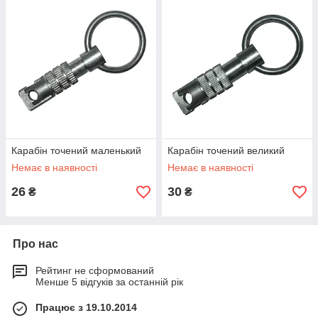
пользуется большим спросом у людей, которые ведут
домашнее хозяйство. Карабин с вертлюгом крепиться к
брезентовой
или
полипропиленовой
ленте с одной стороны
и к
ошейнику КРС
с другой.
У нас в наличии имеются
карабин точёный оптом
в двух
размерах
Карабін точений маленький
Карабін точений великий
Немає в наявності
Немає в наявності
26
30
₴
₴
Про нас
Рейтинг не сформований
Менше 5 відгуків за останній рік
Працює з 19.10.2014